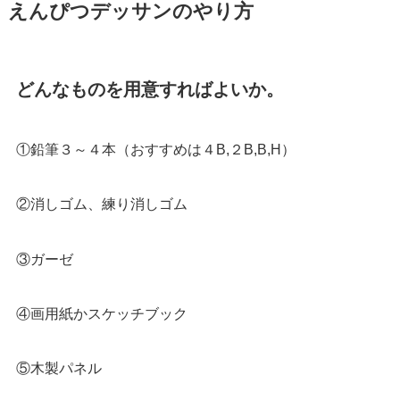
えんぴつデッサンのやり方
どんなものを用意すればよいか。
①鉛筆３～４本（おすすめは
４B
,
２B
,
B
,
H
）
②消しゴム、練り消しゴム
③ガーゼ
④画用紙かスケッチブック
⑤木製パネル