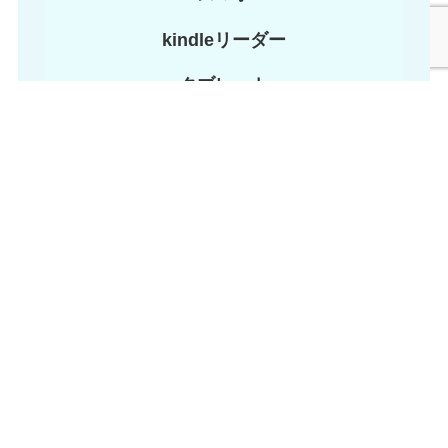
kindleリーダー
タブレット
PC
～あなた様スキルアップと
人生の充実度をサポート～
お求めはこちらよりどうぞ
→
https://www.amazon.co.jp/dp/B0DHD69VBZ